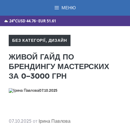
Перейти
МЕНЮ
к
содержимому
24°C
USD
44.76
•
EUR
51.61
БЕЗ КАТЕГОРІЇ
,
ДИЗАЙН
ЖИВОЙ ГАЙД ПО
БРЕНДИНГУ МАСТЕРСКИХ
ЗА 0–3000 ГРН
Ірина Павлова
07.10.2025
07.10.2025
от
Ірина Павлова