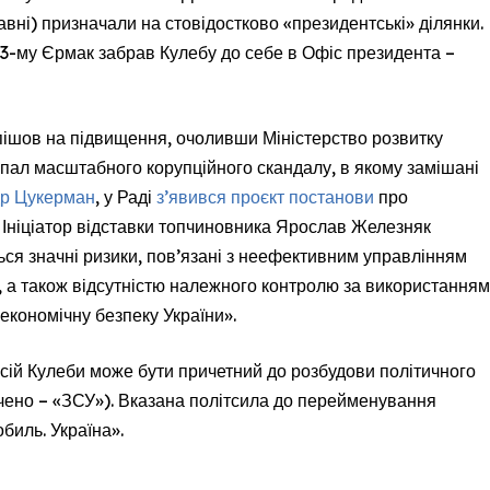
авні) призначали на стовідостково «президентські» ділянки.
023-му Єрмак забрав Кулебу до себе в Офіс президента –
пішов на підвищення, очоливши Міністерство розвитку
зпал масштабного корупційного скандалу, в якому замішані
др Цукерман
, у Раді
з’явився проєкт постанови
про
. Ініціатор відставки топчиновника Ярослав Железняк
ься значні ризики, пов’язані з неефективним управлінням
 а також відсутністю належного контролю за використанням
економічну безпеку України».
ксій Кулеби може бути причетний до розбудови політичного
рочено – «ЗСУ»). Вказана політсила до перейменування
биль. Україна».