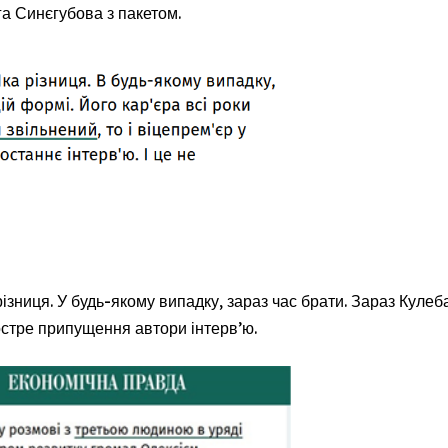
га Синєгубова з пакетом.
різниця. У будь-якому випадку, зараз час брати. Зараз Кулеб
остре припущення автори інтерв’ю.