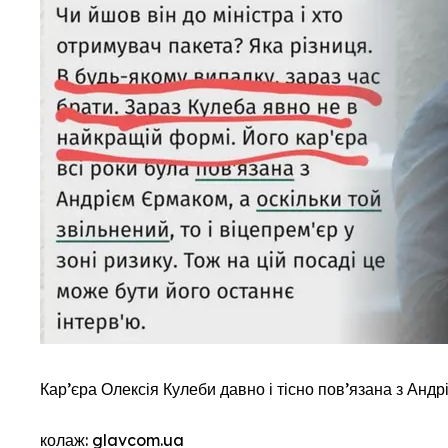
Кар’єра Олексія Кулеби давно і тісно пов’язана з Анд
колаж: glavcom.ua