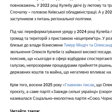
повноважень. У 2022 році Кулебу двічі (у лютому та тр
Спочатку – головою Київської обладміністрації. А у 2
заступником з питань регіональної політики.
Під час переформатування уряду у 2024 році Кулеба 
громад та територій з приставкою «віцепрем’єр». У ро
близькі до влади бізнесмени
Тимур Міндіч та Олексан
звільнення Олексія Кулеби із займаної високої посади
пояснив, що «сьогодні в сфері відбудови спостерігают
галуззю, непрозорими процедурами прийняття рішень,
державних коштів та майна, що негативно впливає на 
Крім того, восени 2025 року
«Главком» писав
, що Оле
проєкту, а саме партії «Завжди сильні українці» (ско
називалася Соціально-екологічна партія «Союз. Чорно
Читайте також: