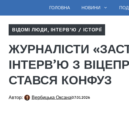
Перейти
ГОЛОВНА
НОВИНИ
ПОДІ
до
вмісту
ВІДОМІ ЛЮДИ
,
ІНТЕРВ’Ю / ІСТОРІЇ
ЖУРНАЛІСТИ «ЗАС
ІНТЕРВ’Ю З ВІЦЕ
СТАВСЯ КОНФУЗ
Автор:
Вербицька Оксана
07.01.2026