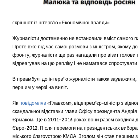
скріншот із інтерв’ю «Економічної правди»
Журналісти достеменно не встановили вміст самого па
Проте вже під час самої розмови з міністром, якому д
фронту, журналісти ще раз нагадали про візит голови 
відреагував на цю репліку і не намагався спростувати 
В преамбулі до інтерв’ю журналісти також зауважили, 
першим у черзі на виліт.
Як
повідомляв
«Главком», віцепрем’єр-міністр з відно
скандальної відставки глави Офісу президента Андрія 
Єрмаком. Ще в 2011–2013 роках вони разом входили до
Євро-2012. Після перемоги на президентських вибор
міського благоустрою КМДА. Згодом він став першим 