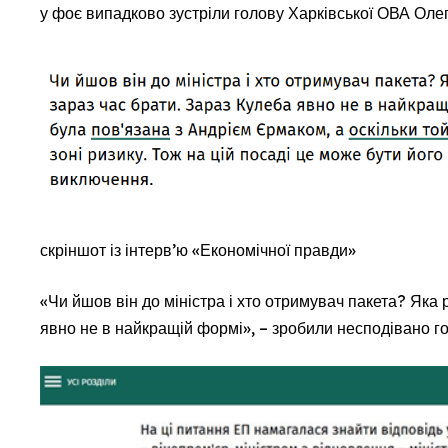
у фоє випадково зустріли голову Харківської ОВА Оле
скріншот із інтерв’ю «Економічної правди»
«Чи йшов він до міністра і хто отримувач пакета? Яка 
явно не в найкращій формі», – зробили несподівано г