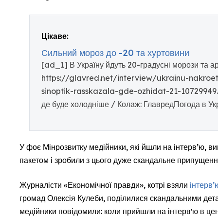
Цікаве:
Сильний мороз до -20 та хуртовини
[ad_1] В Україну йдуть 20-градусні морози та а
https://glavred.net/interview/ukrainu-nakroe
sinoptik-rasskazala-gde-ozhidat-21-10729949.h
де буде холодніше / Колаж: ГлавредПогода в Укр
У фоє Мінрозвитку медійники, які йшли на інтерв’ю, в
пакетом і зробили з цього дуже скандальне припущен
Журналісти «Економічної правди», котрі взяли
інтерв’
громад Олексія Кулеби, поділилися скандальними дета
медійники повідомили: коли прийшли на інтервʼю в цен