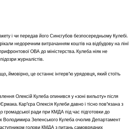
кету і чи передав його Синєгубов безпосередньому Кулебі.
орікали недоречним витрачанням коштів на відбудову на ліні
прифронтової ОВА до міністерства. Кулеба ніяк не
підозри журналістів.
що, ймовірно, це останнє інтерв’ю урядовця, який стоїть
влення Олексій Кулеба опинився у «зоні вильоту» після
Єрмака. Кар’єра Олексія Кулеби давно і тісно пов’язана з
 громадської ради при КМДА під час підготовки до
ах Володимира Зеленського Кулеба очолив Департамент
заступником голови КМДА з питань самоврядних